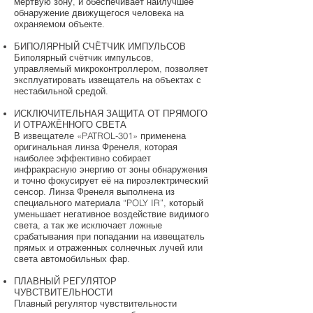
мёртвую зону, и обеспечивает наилучшее
обнаружение движущегося человека на
охраняемом объекте.
БИПОЛЯРНЫЙ СЧЁТЧИК ИМПУЛЬСОВ
Биполярный счётчик импульсов,
управляемый микроконтроллером, позволяет
эксплуатировать извещатель на объектах с
нестабильной средой.
ИСКЛЮЧИТЕЛЬНАЯ ЗАЩИТА ОТ ПРЯМОГО
И ОТРАЖЁННОГО СВЕТА
В извещателе «PATROL-301» применена
оригинальная линза Френеля, которая
наиболее эффективно собирает
инфракрасную энергию от зоны обнаружения
и точно фокусирует её на пироэлектрический
сенсор. Линза Френеля выполнена из
специального материала “POLY IR”, который
уменьшает негативное воздействие видимого
света, а так же исключает ложные
срабатывания при попадании на извещатель
прямых и отраженных солнечных лучей или
света автомобильных фар.
ПЛАВНЫЙ РЕГУЛЯТОР
ЧУВСТВИТЕЛЬНОСТИ
Плавный регулятор чувствительности