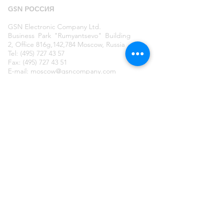
GSN
РОССИЯ
GSN Electronic Company Ltd.
Business Park "Rumyantsevo" Building
2, Office 816g,142,784 Moscow, Russia
Tel: (495) 727 43 57
Fax:
(495) 727 43 51
E-mail:
moscow@gsncompany.com
GSN
ИЗРАИЛЬ
GSN Electronic Company Ltd.
29 Sderot Maale Yitshak, Nazareth-
Illit 1710501, Israel
Tel: (972) 4 646 71 52
Fax: (972) 4 656 24 14
E-mail:
gsn@gsncompany.com
ОТПРАВИТЬ СООБЩЕНИЕ