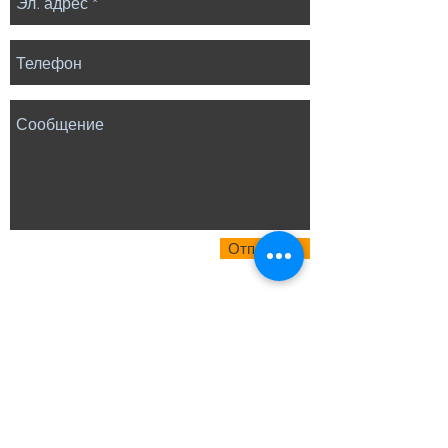
Отправить
ГАРАНТИЙНЫЕ ОБЯЗАТЕЛЬСТВА
GSN Electronic Company Ltd,
гарантирует ремонт или замену
вышедшего из строя прибора при
условии
соблюдения правил эксплуатации и
отсутствия механических повреждений