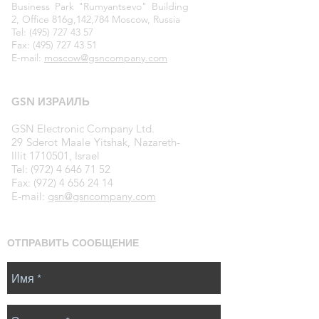
Business Park "Rumyantsevo" Building
2, Office 816g,142,784 Moscow, Russia
Tel: (495) 727 43 57
Fax:
(495) 727 43 51
E-mail:
moscow@gsncompany.com
GSN
ИЗРАИЛЬ
GSN Electronic Company Ltd.
29 Sderot Maale Yitshak, Nazareth-
Illit 1710501, Israel
Tel: (972) 4 646 71 52
Fax: (972) 4 656 24 14
E-mail:
gsn@gsncompany.com
ОТПРАВИТЬ СООБЩЕНИЕ